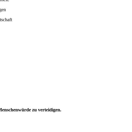
agen
tschaft
d Menschenwürde zu verteidigen.