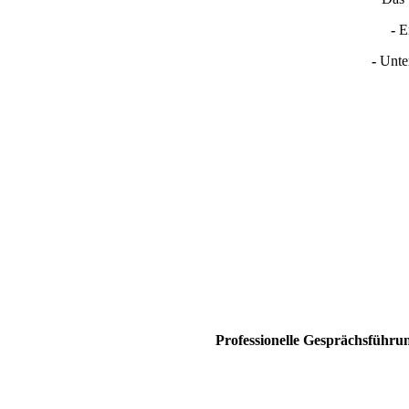
-
En
-
Unter
Professionelle Gesprächsführun