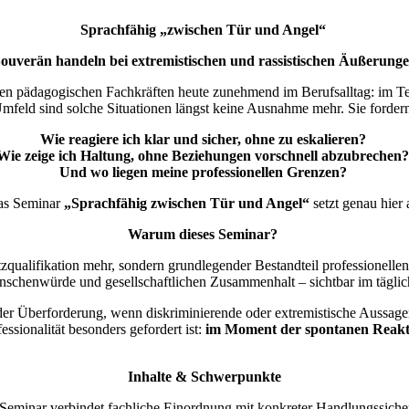
Sprachfähig „zwischen Tür und Angel“
ouverän handeln bei extremistischen und rassistischen Äußerung
en pädagogischen Fachkräften heute zunehmend im Berufsalltag: im T
eld sind solche Situationen längst keine Ausnahme mehr. Sie fordern 
Wie reagiere ich klar und sicher, ohne zu eskalieren?
Wie zeige ich Haltung, ohne Beziehungen vorschnell abzubrechen
Und wo liegen meine professionellen Grenzen?
s Seminar
„Sprachfähig zwischen Tür und Angel“
setzt genau hier 
Warum dieses Seminar?
atzqualifikation mehr, sondern grundlegender Bestandteil professionel
schenwürde und gesellschaftlichen Zusammenhalt – sichtbar im täglic
oder Überforderung, wenn diskriminierende oder extremistische Aussage
essionalität besonders gefordert ist:
im Moment der spontanen Reakt
Inhalte & Schwerpunkte
Seminar verbindet fachliche Einordnung mit konkreter Handlungssicher