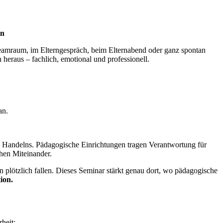
en
eamraum, im Elterngespräch, beim Elternabend oder ganz spontan
heraus – fachlich, emotional und professionell.
?
an.
len Handelns. Pädagogische Einrichtungen tragen Verantwortung für
hen Miteinander.
n plötzlich fallen. Dieses Seminar stärkt genau dort, wo pädagogische
ion.
heit: